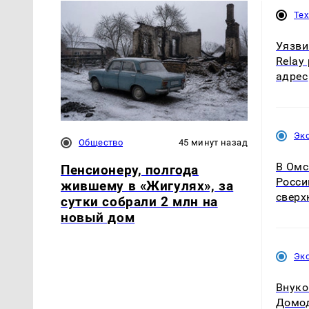
Те
Уязви
Relay
адрес
Эк
Общество
45 минут назад
В Омс
Пенсионеру, полгода
Росси
жившему в «Жигулях», за
сверх
сутки собрали 2 млн на
новый дом
Эк
Внуко
Домод