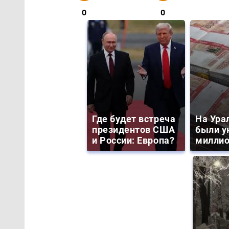
0
0
Где будет встреча
На Ура
президентов США
были у
и России: Европа?
миллио