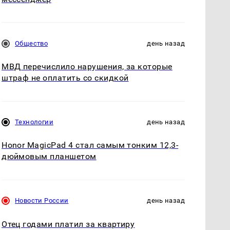
Общество
день назад
МВД перечислило нарушения, за которые
штраф не оплатить со скидкой
Технологии
день назад
Honor MagicPad 4 стал самым тонким 12,3-
дюймовым планшетом
Новости России
день назад
Отец годами платил за квартиру