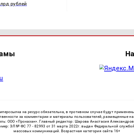
млрд рублей
ламы
На
u
перссылка на ресурс обязательна, в противном случае будут применен
ственности за комментарии и материалы пользователей, размещенные на с
ь: ООО «Проказан». Главный редактор: Шарова Анастасия Александровна
номер: ЭЛ № ФС 77 - 82993 от 31 марта 2022г. выдан Федеральной службо
массовых коммуникаций. Возрастная категория сайта 16+