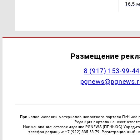
16,5 
Размещение рек
‭8 (917) 153-99-44
pgnews@pgnews.r
При использовании материалов новостного портала ПгНьюс ги
Редакция портала не несет ответ
Наименование: сетевое издание PGNEWS (ПГНЬЮС) Учредител
телефон редакции: +7 (922) 335-53-79. Регистрационный 