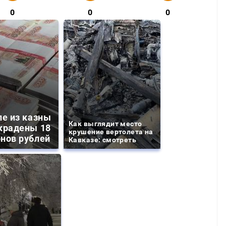
0
0
0
ле из казны
Как выглядит место
крадены 18
крушение вертолета на
нов рублей
Кавказе: смотреть