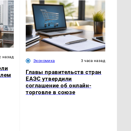
с назад
Экономика
3 часа назад
ели
Главы правительств стран
блем
ЕАЭС утвердили
соглашение об онлайн-
торговле в союзе