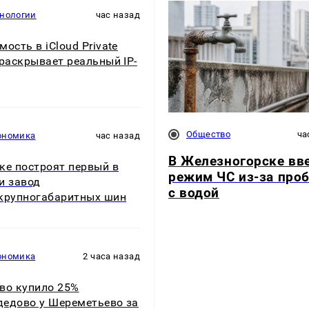
хнологии
час назад
мость в iCloud Private
 раскрывает реальный IP-
Общество
ча
ономика
час назад
В Железногорске вв
ке построят первый в
режим ЧС из-за про
и завод
с водой
крупногабаритных шин
ономика
2 часа назад
во купило 25%
едово у Шереметьево за