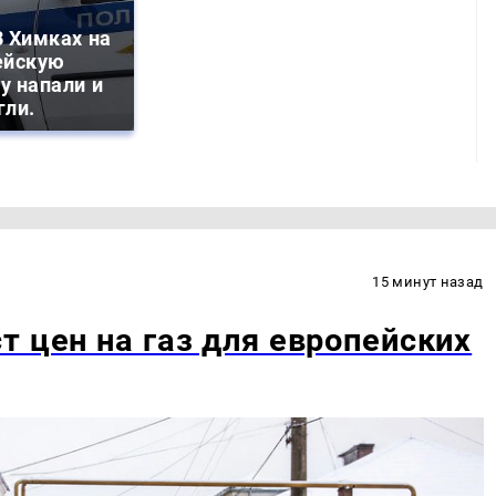
 Химках на
ейскую
у напали и
гли.
15 минут назад
т цен на газ для европейских