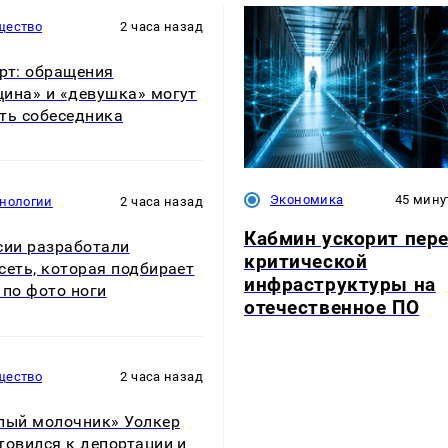
щество
2 часа назад
рт: обращения
ина» и «девушка» могут
ть собеседника
Экономика
45 мину
хнологии
2 часа назад
Кабмин ускорит пер
сии разработали
критической
сеть, которая подбирает
инфраструктуры на
 по фото ноги
отечественное ПО
щество
2 часа назад
лый молочник» Уолкер
товился к депортации и