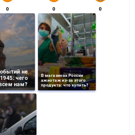
0
0
0
событий не
В магазинах России
1945: чего
ажиотаж из-за этого
всем нам?
продукта: что купить?