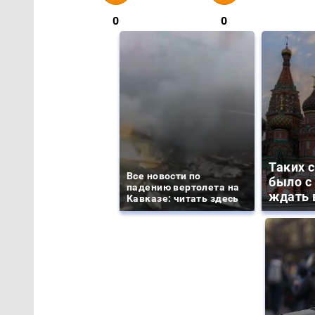
0
0
Таких 
Все новости по
было с 
падению вертолета на
ждать 
Кавказе: читать здесь