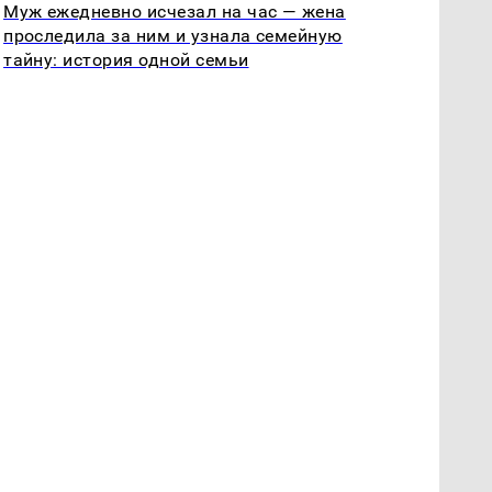
Муж ежедневно исчезал на час — жена
проследила за ним и узнала семейную
тайну: история одной семьи