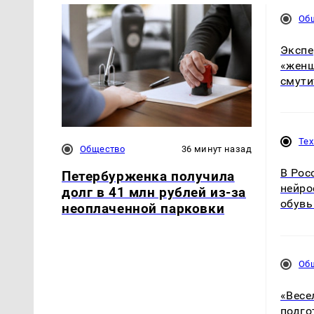
Об
Экспе
«женщ
смути
Те
Общество
36 минут назад
В Рос
Петербурженка получила
нейро
долг в 41 млн рублей из-за
обувь
неоплаченной парковки
Об
«Весе
подго