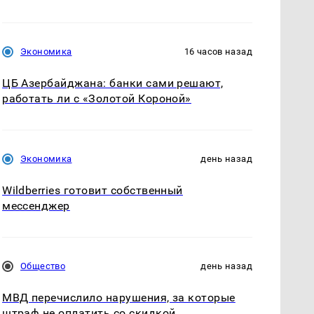
Экономика
16 часов назад
ЦБ Азербайджана: банки сами решают,
работать ли с «Золотой Короной»
Экономика
день назад
Wildberries готовит собственный
мессенджер
Общество
день назад
МВД перечислило нарушения, за которые
штраф не оплатить со скидкой