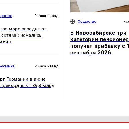
щество
2 часа назад
Общество
ча
кое море оградят от
В Новосибирске три
 сетями: начались
категории пенсионе
ания
получат прибавку с 
сентября 2026
ономика
2 часа назад
рт Германии в июне
г рекордных 139,3 млрд