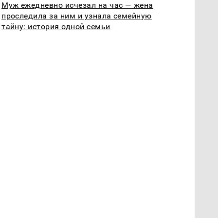
Муж ежедневно исчезал на час — жена
проследила за ним и узнала семейную
тайну: история одной семьи