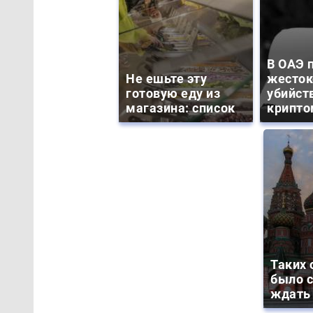
В ОАЭ 
Не ешьте эту
жесток
готовую еду из
убийст
магазина: список
крипто
Таких 
было с
ждать