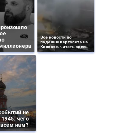
произошло
ое
Все новости по
во
падению вертолета на
миллионера
Кавказе: читать здесь
событий не
 1945: чего
 всем нам?