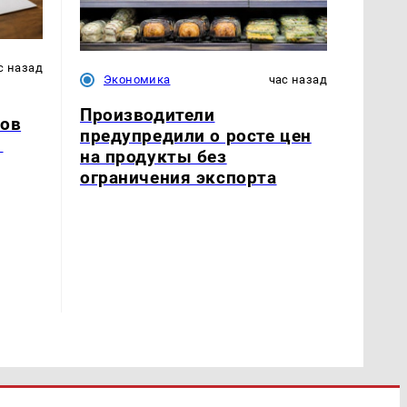
с назад
Экономика
час назад
Производители
ров
предупредили о росте цен
1
на продукты без
ограничения экспорта