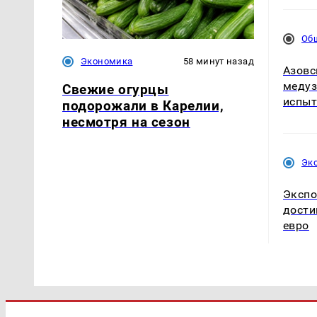
Об
Экономика
58 минут назад
Азовс
медуз
Свежие огурцы
испыт
подорожали в Карелии,
несмотря на сезон
Эк
Экспо
дости
евро