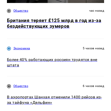
Общество
час назад
Британия теряет £125 млрд в год из-за
бездействующих зумеров
Экономика
5 часов назад
Более 40% работающих россиян трудятся вне
штата
Общество
6 часов назад
В аэропортах Шанхая отменили 1400 рейсов из-
за тайфуна «Дельфин»