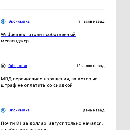
Экономика
9 часов назад
Wildberries готовит собственный
мессенджер
Общество
12 часов назад
МВД перечислило нарушения, за которые
штраф не оплатить со скидкой
Экономика
день назад
Почти 81 за доллар: август только начался,
а рубль уже сдается