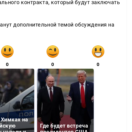
льного контракта, который будут заключать
анут дополнительной темой обсуждения на
0
0
0
 Химках на
йскую
Где будет встреча
 напали и
президентов США