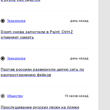
Технологии
день назад
Doom снова запустили в Paint: Ctrl+Z
отменяет смерть
Технологии
день назад
Против россиян развернули целую сеть по
распространению фейков
Общество
15 часов назад
Прослушивание русских песен на пляже