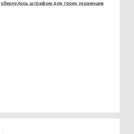
обернулось штрафом для троих украинцев