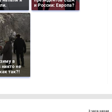
ли.
и России: Европа?
зиму в
 никто не
как так?!
3 часа назад