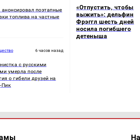
«Отпустить, чтобы
 анонсировал поэтапные
выжить»: дельфин
вки топлива на частные
Фрэггл шесть дней
носила погибшего
детеныша
щество
6 часов назад
нистка с русскими
ми умерла после
тия о гибели друзей на
-Пик
ламы
На