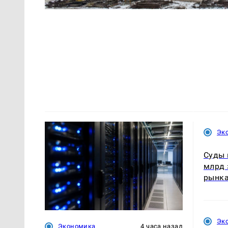
Эк
Суды 
млрд 
рынк
Эк
Экономика
4 часа назад