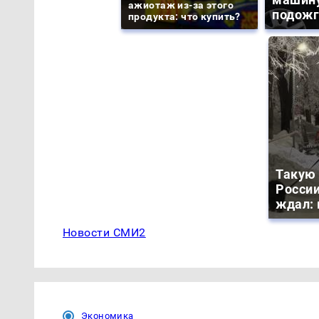
ажиотаж из-за этого
подожг
продукта: что купить?
Такую 
России
ждал: 
Новости СМИ2
Экономика