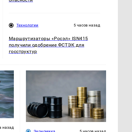
Технологии
5 часов назад
Маршрутизаторы «Росэл» ISN415
получили одобрение ФСТЭК для
госструктур
а назад
Экономика
5 часов назад