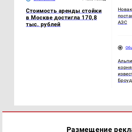
Новак
Стоимость аренды стойки
поста
в Москве достигла 170,8
АЗС
тыс. рублей
Об
Альпи
корня
извес
Броуд
Размещение рек