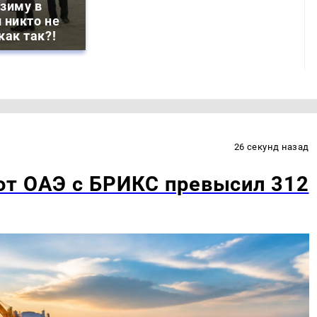
зиму в
 никто не
как так?!
26 секунд назад
от ОАЭ с БРИКС превысил 312