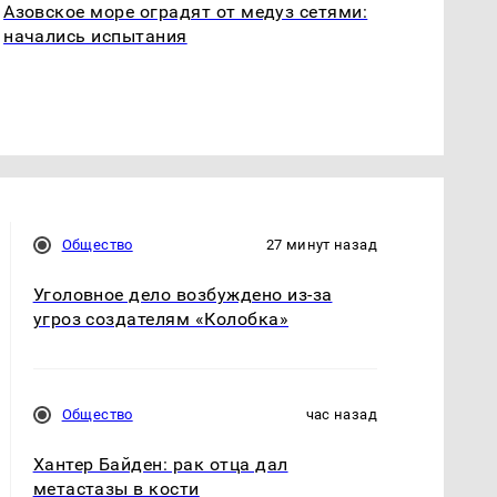
Азовское море оградят от медуз сетями:
начались испытания
Общество
27 минут назад
Уголовное дело возбуждено из-за
угроз создателям «Колобка»
Общество
час назад
Хантер Байден: рак отца дал
метастазы в кости