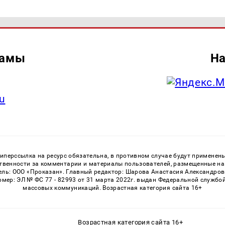
ламы
На
u
перссылка на ресурс обязательна, в противном случае будут применен
ственности за комментарии и материалы пользователей, размещенные на с
ь: ООО «Проказан». Главный редактор: Шарова Анастасия Александровна
номер: ЭЛ № ФС 77 - 82993 от 31 марта 2022г. выдан Федеральной службо
массовых коммуникаций. Возрастная категория сайта 16+
Возрастная категория сайта 16+