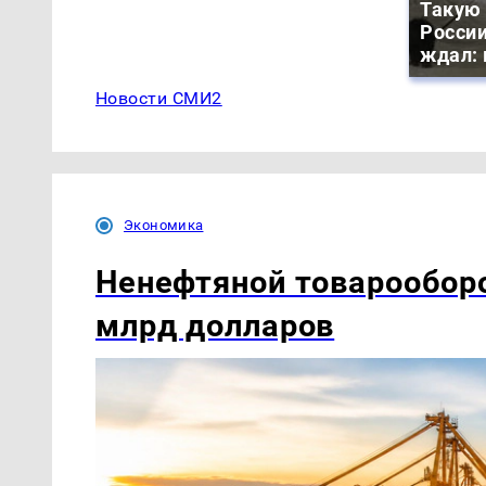
Такую 
России
ждал: 
Новости СМИ2
Экономика
Ненефтяной товарообор
млрд долларов