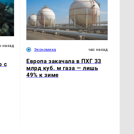
ы назад
Экономика
час назад
Европа закачала в ПХГ 33
о с
млрд куб. м газа — лишь
49% к зиме