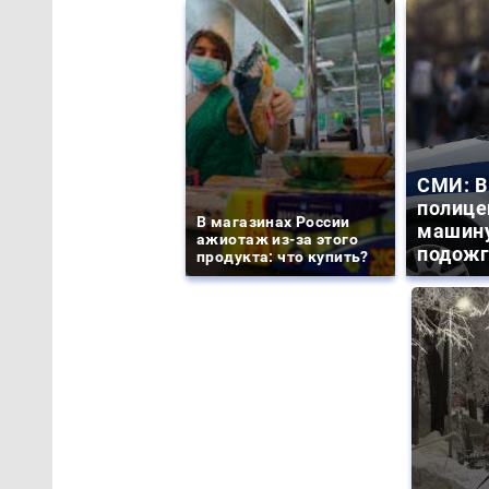
СМИ: В
полице
В магазинах России
машину
ажиотаж из-за этого
подожг
продукта: что купить?