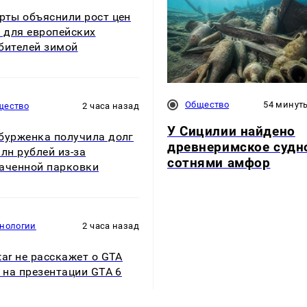
рты объяснили рост цен
з для европейских
бителей зимой
Общество
54 минут
щество
2 часа назад
У Сицилии найдено
бурженка получила долг
древнеримское судн
млн рублей из-за
сотнями амфор
аченной парковки
хнологии
2 часа назад
tar не расскажет о GTA
e на презентации GTA 6