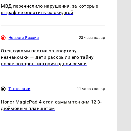
МВД перечислило нарушения, за которые
штраф не оплатить со скидкой
Новости России
23 часа назад
Отец годами платил за квартиру
незнакомки — дети раскрыли его тайну
после похорон: история одной семьи
Технологии
11 часов назад
Honor MagicPad 4 стал самым тонким 12,3-
дюймовым планшетом