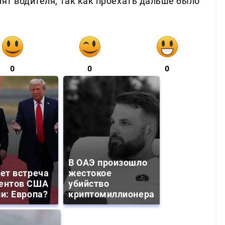
нят водителя, так как проехать дальше было
0
0
0
В ОАЭ произошло
дет встреча
жестокое
ентов США
убийство
ии: Европа?
криптомиллионера