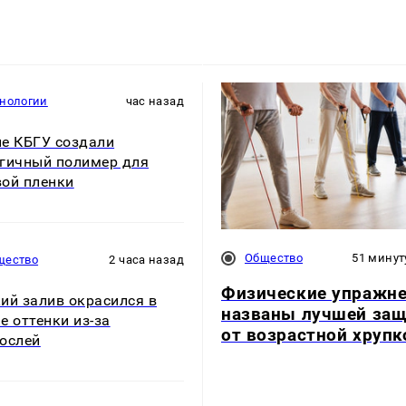
хнологии
час назад
е КБГУ создали
гичный полимер для
ой пленки
Общество
51 минут
щество
2 часа назад
Физические упражн
ий залив окрасился в
названы лучшей за
е оттенки из-за
от возрастной хрупк
ослей