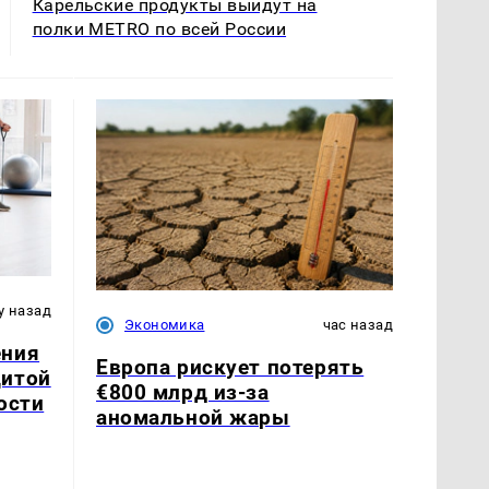
Карельские продукты выйдут на
полки METRO по всей России
у назад
Экономика
час назад
ения
Европа рискует потерять
щитой
€800 млрд из-за
ости
аномальной жары