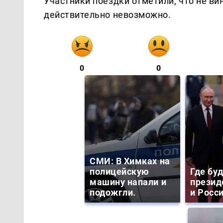
Участники поездки отметили, что не ви
действительно невозможно.
0
0
СМИ: В Химках на
полицейскую
Где бу
машину напали и
презид
подожгли.
и Росс