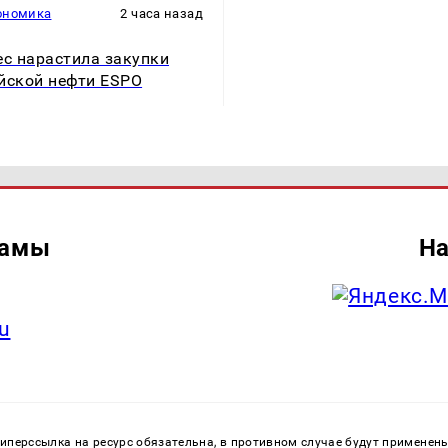
ономика
2 часа назад
ec нарастила закупки
йской нефти ESPO
ламы
На
u
перссылка на ресурс обязательна, в противном случае будут применен