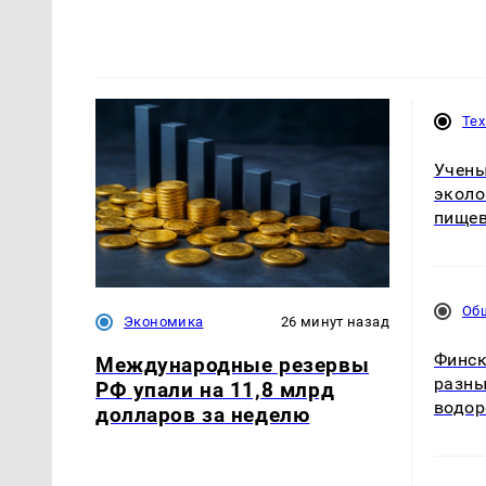
Те
Учены
эколо
пищев
Об
Экономика
26 минут назад
Финск
Международные резервы
разны
РФ упали на 11,8 млрд
водор
долларов за неделю