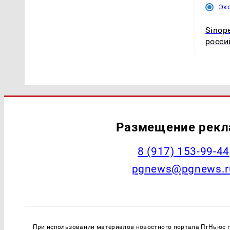
Эк
Sinop
росси
Размещение рек
‭8 (917) 153-99-44
pgnews@pgnews.r
При использовании материалов новостного портала ПгНьюс ги