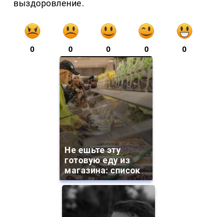
выздоровление.
0
0
0
0
0
Не ешьте эту
готовую еду из
магазина: список