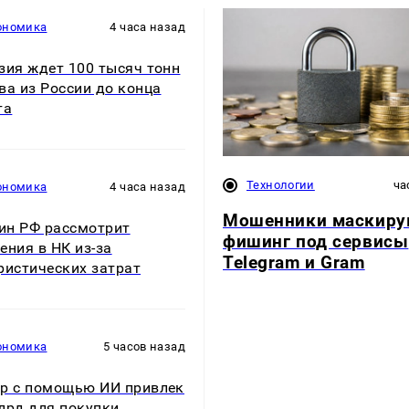
ономика
4 часа назад
зия ждет 100 тысяч тонн
ва из России до конца
та
Технологии
ча
ономика
4 часа назад
Мошенники маскиру
н РФ рассмотрит
фишинг под сервисы
ения в НК из-за
Telegram и Gram
ристических затрат
ономика
5 часов назад
р с помощью ИИ привлек
лрд для покупки