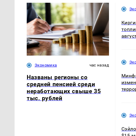
Эк
Кирги
топли
авгус
Эк
Экономика
час назад
Минфи
Названы регионы со
измен
средней пенсией среди
терро
неработающих свыше 35
тыс. рублей
Эк
Сэйло
$15 м