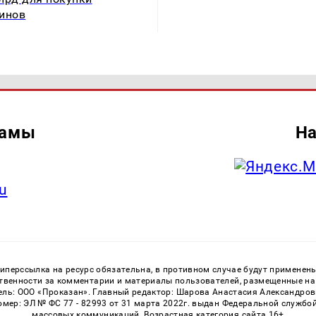
инов
ламы
На
u
перссылка на ресурс обязательна, в противном случае будут применен
ственности за комментарии и материалы пользователей, размещенные на с
ь: ООО «Проказан». Главный редактор: Шарова Анастасия Александровна
номер: ЭЛ № ФС 77 - 82993 от 31 марта 2022г. выдан Федеральной службо
массовых коммуникаций. Возрастная категория сайта 16+