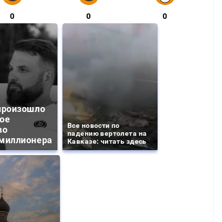
0
0
0
произошло
ое
Все новости по
во
падению вертолета на
миллионера
Кавказе: читать здесь