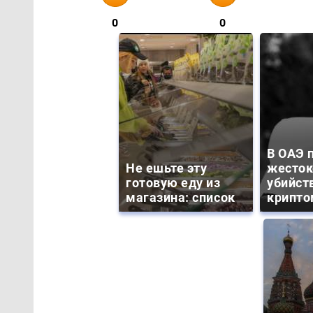
0
0
В ОАЭ 
Не ешьте эту
жесток
готовую еду из
убийст
магазина: список
крипто