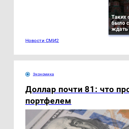
Таких 
было с
ждать
Новости СМИ2
Экономика
Доллар почти 81: что пр
портфелем