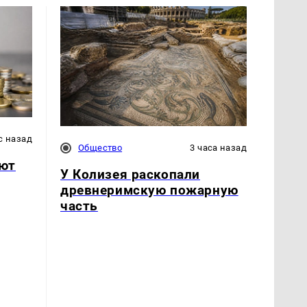
с назад
Общество
3 часа назад
ют
У Колизея раскопали
древнеримскую пожарную
часть