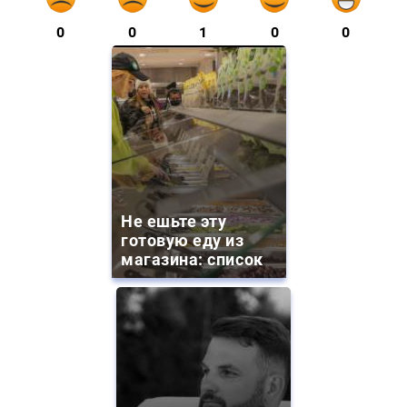
0
0
1
0
0
Не ешьте эту
готовую еду из
магазина: список