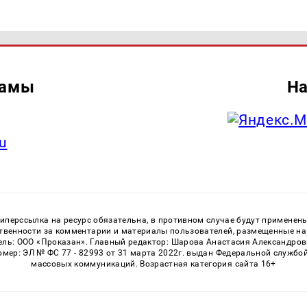
ламы
На
u
перссылка на ресурс обязательна, в противном случае будут применен
ственности за комментарии и материалы пользователей, размещенные на с
ь: ООО «Проказан». Главный редактор: Шарова Анастасия Александровна
номер: ЭЛ № ФС 77 - 82993 от 31 марта 2022г. выдан Федеральной службо
массовых коммуникаций. Возрастная категория сайта 16+