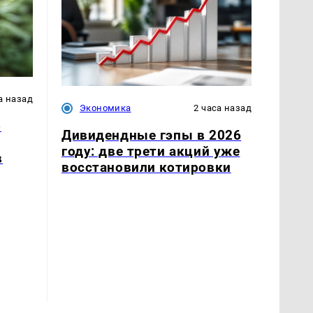
а назад
Экономика
2 часа назад
о
Дивидендные гэпы в 2026
году: две трети акций уже
в
восстановили котировки