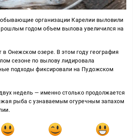
добывающие организации Карелии выловили
 прошлым годом объем вылова увеличился на
в Онежском озере. В этом году география
шлом сезоне по вылову лидировала
дные подходы фиксировали на Пудожском
двух недель — именно столько продолжается
ежая рыба с узнаваемым огуречным запахом
лии.