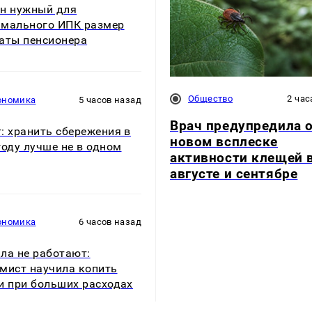
н нужный для
мального ИПК размер
аты пенсионера
Общество
2 час
ономика
5 часов назад
Врач предупредила 
: хранить сбережения в
новом всплеске
году лучше не в одном
активности клещей 
августе и сентябре
ономика
6 часов назад
ла не работают:
мист научила копить
и при больших расходах