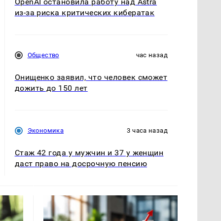
OpenAI остановила работу над Astra
из-за риска критических кибератак
Общество
час назад
Онищенко заявил, что человек сможет
дожить до 150 лет
Экономика
3 часа назад
Стаж 42 года у мужчин и 37 у женщин
даст право на досрочную пенсию