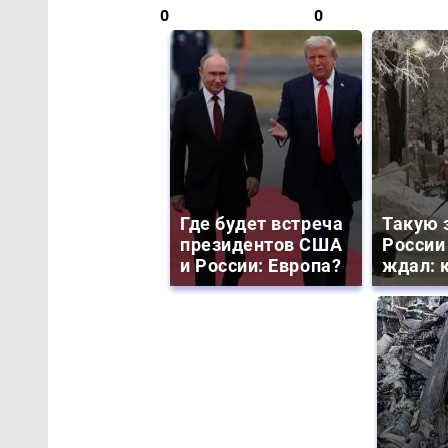
0
0
Где будет встреча
Такую 
президентов США
России
и России: Европа?
ждал: к