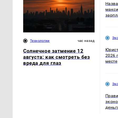
Назва
макси
зарпл
Эк
Технологии
час назад
Юрист
Солнечное затмение 12
2026 
августа: как смотреть без
месте
вреда для глаз
Эк
Прави
эконо
деньг