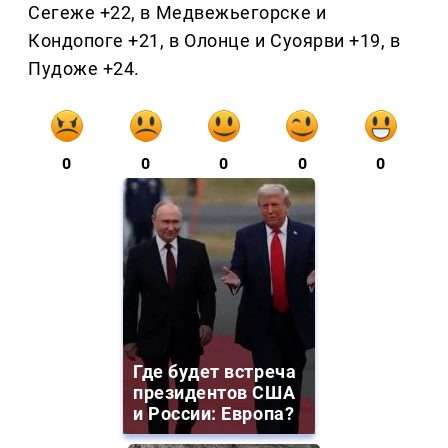
Сегеже +22, в Медвежьегорске и
Кондопоге +21, в Олонце и Суоярви +19, в
Пудоже +24.
0
0
0
0
0
Где будет встреча
президентов США
и России: Европа?