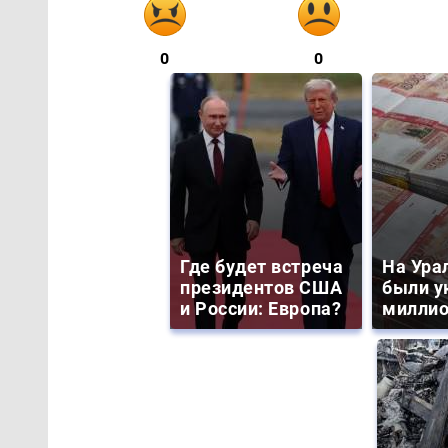
0
0
Где будет встреча
На Ура
президентов США
были у
и России: Европа?
миллио