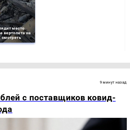
лядит место
е вертолета на
: смотреть
9 минут назад
ублей с поставщиков ковид-
ода