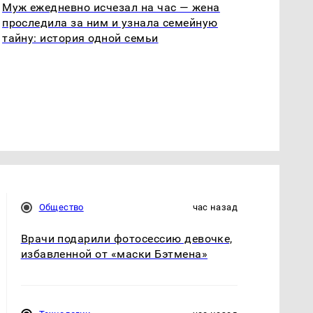
Муж ежедневно исчезал на час — жена
проследила за ним и узнала семейную
тайну: история одной семьи
Общество
час назад
Врачи подарили фотосессию девочке,
избавленной от «маски Бэтмена»