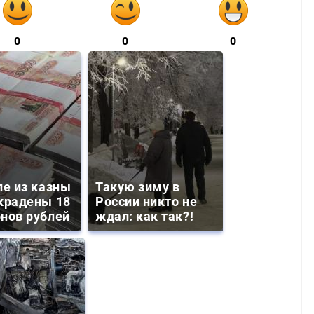
0
0
0
ле из казны
Такую зиму в
крадены 18
России никто не
нов рублей
ждал: как так?!