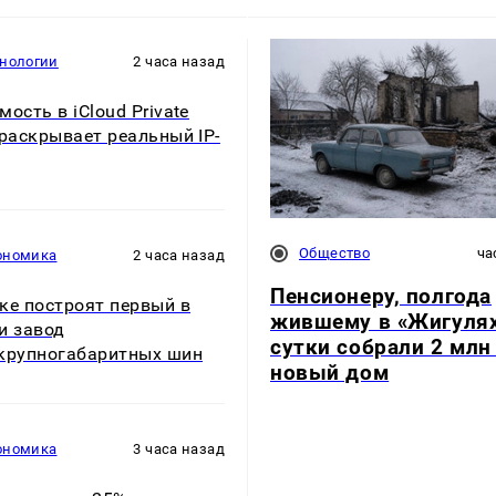
хнологии
2 часа назад
мость в iCloud Private
 раскрывает реальный IP-
Общество
ча
ономика
2 часа назад
Пенсионеру, полгода
ке построят первый в
жившему в «Жигулях
и завод
сутки собрали 2 млн
крупногабаритных шин
новый дом
ономика
3 часа назад