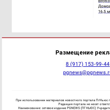
Внуко
Домод
16,5 
Размещение рек
‭8 (917) 153-99-44
pgnews@pgnews.r
При использовании материалов новостного портала ПгНьюс ги
Редакция портала не несет ответ
Наименование: сетевое издание PGNEWS (ПГНЬЮС) Учредител