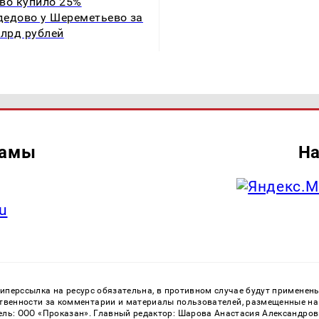
во купило 25%
едово у Шереметьево за
млрд рублей
ламы
На
u
перссылка на ресурс обязательна, в противном случае будут применен
ственности за комментарии и материалы пользователей, размещенные на с
ь: ООО «Проказан». Главный редактор: Шарова Анастасия Александровна