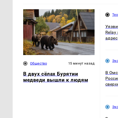
Те
Уязви
Relay
адрес
Эк
Общество
15 минут назад
В Омс
В двух сёлах Бурятии
Росси
медведи вышли к людям
сверх
Эк