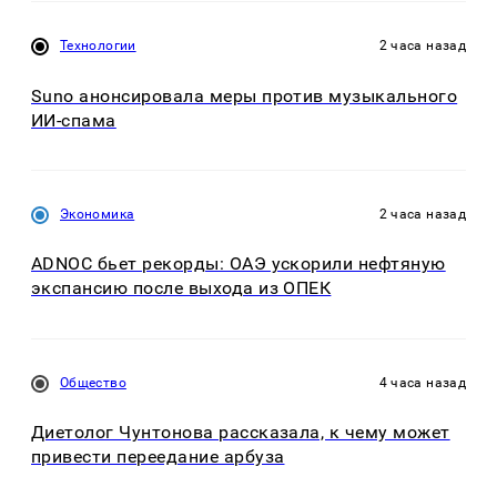
Технологии
2 часа назад
Suno анонсировала меры против музыкального
ИИ-спама
Экономика
2 часа назад
ADNOC бьет рекорды: ОАЭ ускорили нефтяную
экспансию после выхода из ОПЕК
Общество
4 часа назад
Диетолог Чунтонова рассказала, к чему может
привести переедание арбуза