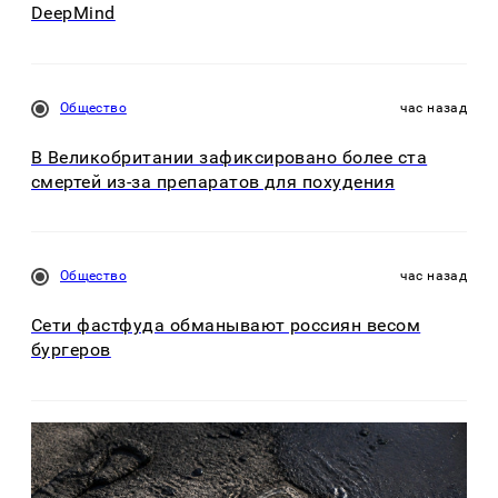
DeepMind
Общество
час назад
В Великобритании зафиксировано более ста
смертей из-за препаратов для похудения
Общество
час назад
Сети фастфуда обманывают россиян весом
бургеров