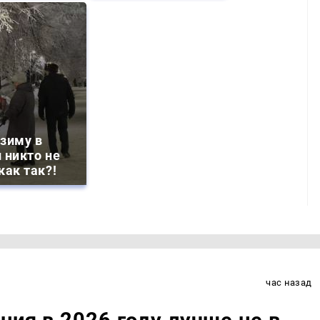
зиму в
 никто не
как так?!
час назад
ния в 2026 году лучше не в