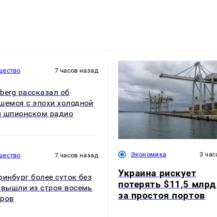
щество
7 часов назад
berg рассказал об
шемся с эпохи холодной
 шпионском радио
Экономика
3 час
щество
7 часов назад
Украина рискует
ринбург более суток без
потерять $11,5 млрд
 вышли из строя восемь
за простоя портов
тров