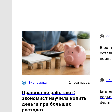
Об
Bloom
остав
войны
Об
Экономика
2 часа назад
Екате
Правила не работают:
воды:
экономист научила копить
филь
деньги при больших
расходах