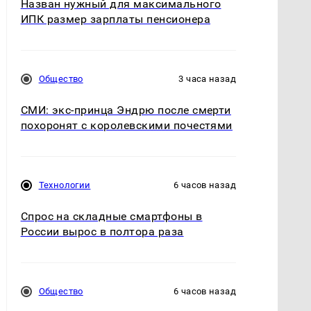
Назван нужный для максимального
ИПК размер зарплаты пенсионера
Общество
3 часа назад
СМИ: экс-принца Эндрю после смерти
похоронят с королевскими почестями
Технологии
6 часов назад
Спрос на складные смартфоны в
России вырос в полтора раза
Общество
6 часов назад