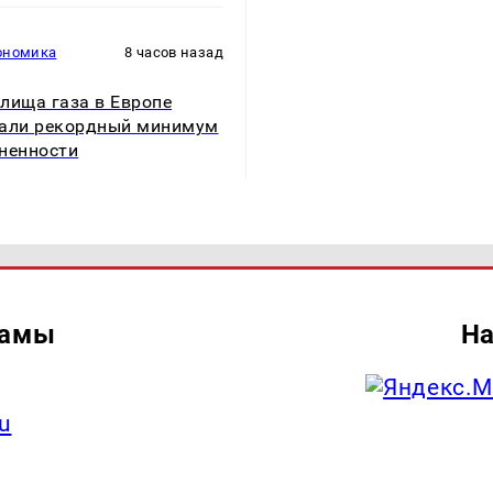
ономика
8 часов назад
лища газа в Европе
али рекордный минимум
ненности
ламы
На
u