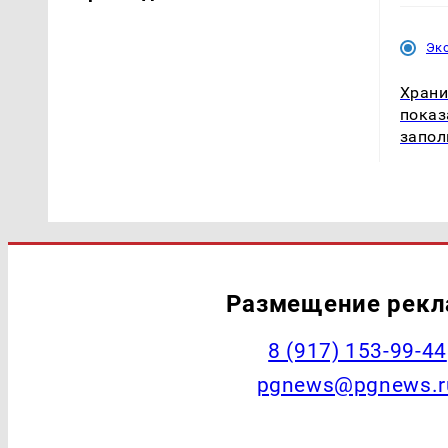
Эк
Храни
показ
запол
Размещение рек
‭8 (917) 153-99-44
pgnews@pgnews.r