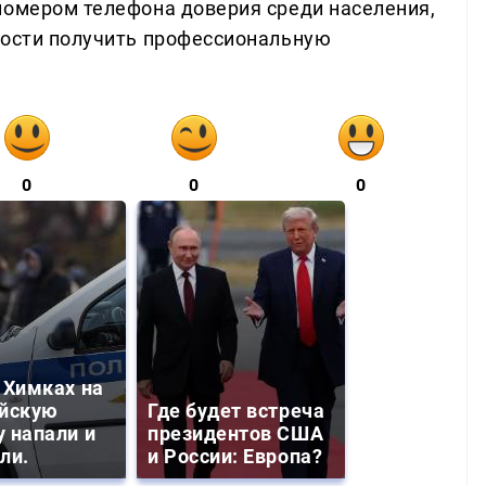
номером телефона доверия среди населения,
ности получить профессиональную
0
0
0
 Химках на
йскую
Где будет встреча
 напали и
президентов США
ли.
и России: Европа?