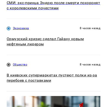
СМИ: экс-принца Эндрю после смерти похоронят
с королевскими почестями
Экономика
8 часов назад
Ормузский кризис сделал Гайану новым
нефтяным лидером
Общество
8 часов назад
В киевских супермаркетах пустеют полки из-за
перебоев с поставками