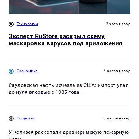
Технологии
2 часа назад
Эксперт RuStore раскрыл схему
маскировки вирусов под приложения
Экономика
6 часов назад
Саудовская нефть исчезла из США: импорт упал
до нуля впервые с 1985 года
Общество
7 часов назад
У Колизея раскопали древнеримскую пожарную
часть