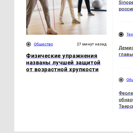
Sinop
росси
Те
Общество
27 минут назад
Демис
главы
Физические упражнения
названы лучшей защитой
от возрастной хрупкости
Об
Феоле
обнар
Тверс