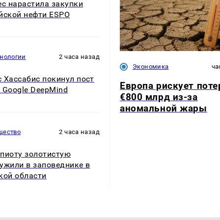
ec нарастила закупки
йской нефти ESPO
хнологии
2 часа назад
Экономика
ча
 Хассабис покинул пост
Европа рискует поте
 Google DeepMind
€800 млрд из-за
аномальной жары
щество
2 часа назад
пиоту золотистую
ужили в заповеднике в
кой области