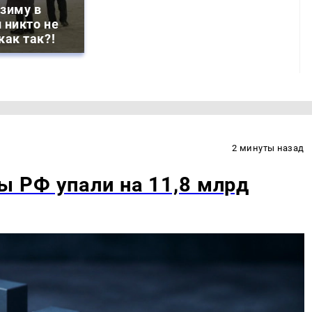
зиму в
 никто не
как так?!
2 минуты назад
 РФ упали на 11,8 млрд