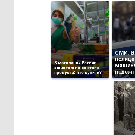
СМИ: В
полице
В магазинах России
машину
ажиотаж из-за этого
подожг
продукта: что купить?