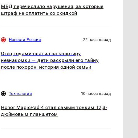
МВД перечислило нарушения, за которые
штраф не оплатить со скидкой
Новости России
22 часа назад
Отец годами платил за квартиру
незнакомки — дети раскрыли его тайну
после похорон: история одной семьи
Технологии
10 часов назад
Honor MagicPad 4 стал самым тонким 12,3-
дюймовым планшетом