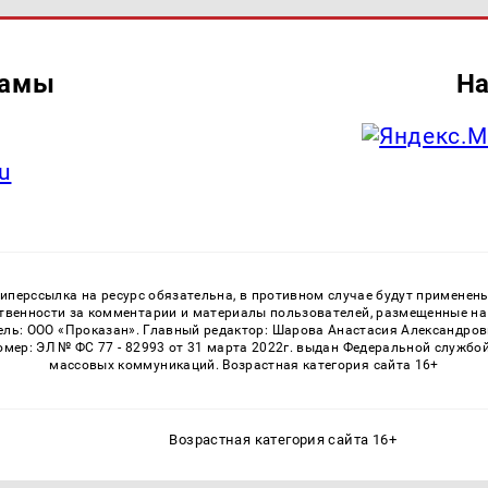
ламы
На
u
перссылка на ресурс обязательна, в противном случае будут применен
ственности за комментарии и материалы пользователей, размещенные на с
ь: ООО «Проказан». Главный редактор: Шарова Анастасия Александровна
номер: ЭЛ № ФС 77 - 82993 от 31 марта 2022г. выдан Федеральной службо
массовых коммуникаций. Возрастная категория сайта 16+
Возрастная категория сайта 16+