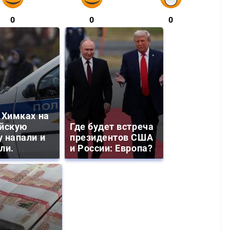
0
0
0
 Химках на
йскую
Где будет встреча
 напали и
президентов США
ли.
и России: Европа?