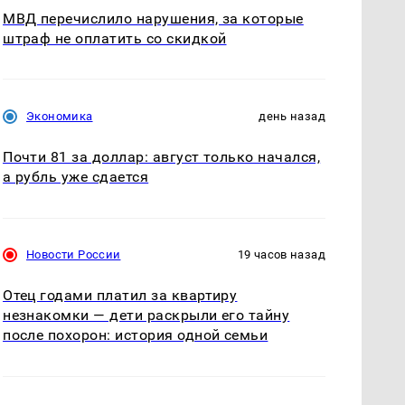
МВД перечислило нарушения, за которые
штраф не оплатить со скидкой
Экономика
день назад
Почти 81 за доллар: август только начался,
а рубль уже сдается
Новости России
19 часов назад
Отец годами платил за квартиру
незнакомки — дети раскрыли его тайну
после похорон: история одной семьи