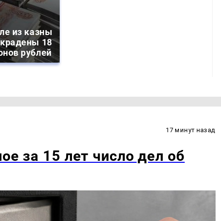
ле из казны
украдены 18
онов рублей
17 минут назад
ое за 15 лет число дел об