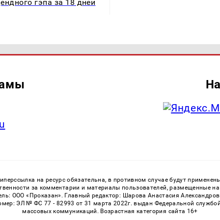
ендного гэпа за 18 дней
ламы
На
u
перссылка на ресурс обязательна, в противном случае будут применен
ственности за комментарии и материалы пользователей, размещенные на с
ь: ООО «Проказан». Главный редактор: Шарова Анастасия Александровна
номер: ЭЛ № ФС 77 - 82993 от 31 марта 2022г. выдан Федеральной службо
массовых коммуникаций. Возрастная категория сайта 16+