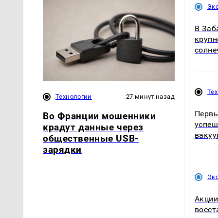
Эк
В Заб
крупн
солне
Те
Технологии
27 минут назад
Первы
Во Франции мошенники
успеш
крадут данные через
ваку
общественные USB-
зарядки
Эк
Акции
восст