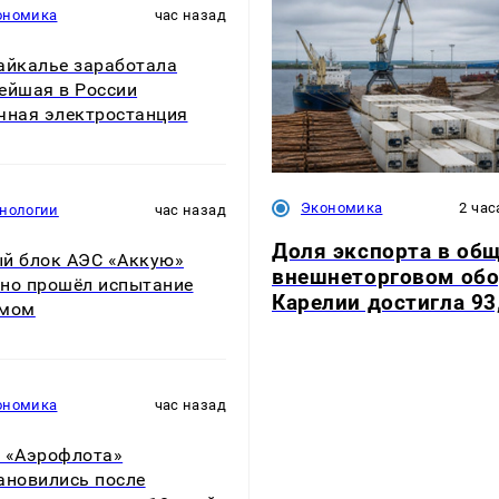
ономика
час назад
айкалье заработала
ейшая в России
чная электростанция
Экономика
2 час
хнологии
час назад
Доля экспорта в об
й блок АЭС «Аккую»
внешнеторговом обо
но прошёл испытание
Карелии достигла 93
умом
ономика
час назад
 «Аэрофлота»
ановились после