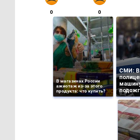
0
0
СМИ: В
полице
В магазинах России
машину
ажиотаж из-за этого
подожг
продукта: что купить?