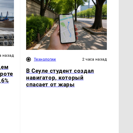
а назад
Технологии
2 часа назад
щем
В Сеуле студент создал
роте
навигатор, который
,6%
спасает от жары