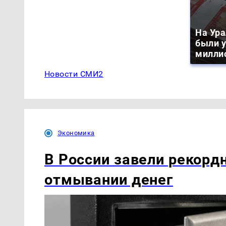
На Ура
были 
милли
Новости СМИ2
Экономика
В России завели рекордн
отмывании денег