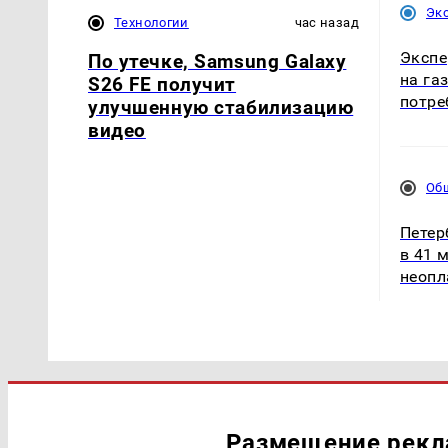
Эк
Технологии
час назад
Экспе
По утечке, Samsung Galaxy
на га
S26 FE получит
потре
улучшенную стабилизацию
видео
Об
Петер
в 41 
неопл
Размещение рек