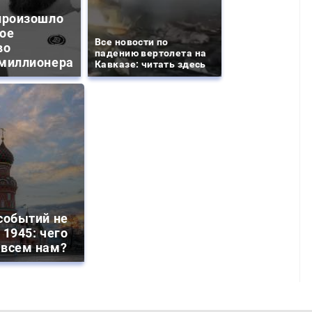
произошло
ое
Все новости по
во
падению вертолета на
миллионера
Кавказе: читать здесь
событий не
 1945: чего
 всем нам?