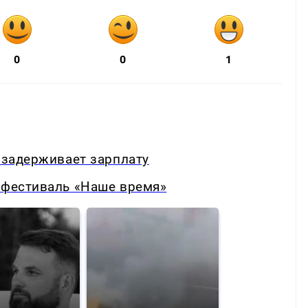
0
0
1
ь задерживает зарплату
-фестиваль «Наше время»