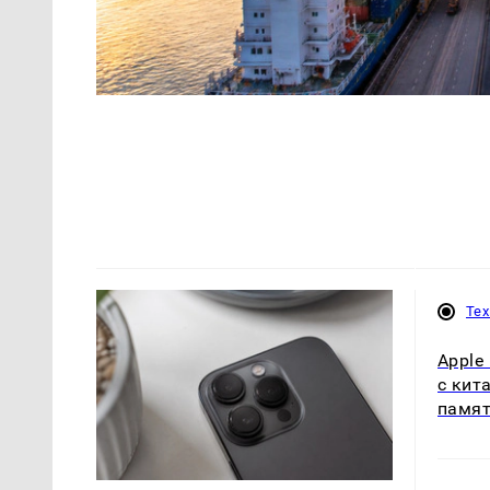
Те
Apple
с кит
памят