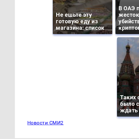
В ОАЭ 
Не ешьте эту
жесток
готовую еду из
убийст
магазина: список
крипто
Таких 
было с
ждать
Новости СМИ2