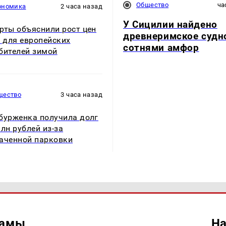
Общество
ча
ономика
2 часа назад
У Сицилии найдено
рты объяснили рост цен
древнеримское судн
з для европейских
сотнями амфор
бителей зимой
щество
3 часа назад
бурженка получила долг
млн рублей из-за
аченной парковки
ламы
На