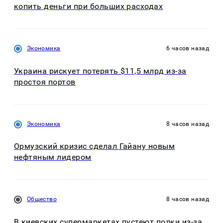
копить деньги при больших расходах
Экономика
6 часов назад
Украина рискует потерять $11,5 млрд из-за
простоя портов
Экономика
8 часов назад
Ормузский кризис сделал Гайану новым
нефтяным лидером
Общество
8 часов назад
В киевских супермаркетах пустеют полки из-за