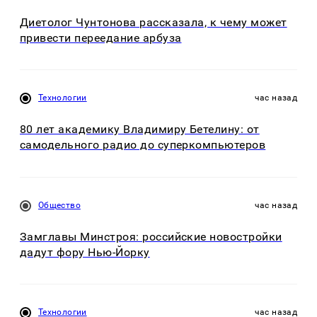
Диетолог Чунтонова рассказала, к чему может
привести переедание арбуза
Технологии
час назад
80 лет академику Владимиру Бетелину: от
самодельного радио до суперкомпьютеров
Общество
час назад
Замглавы Минстроя: российские новостройки
дадут фору Нью-Йорку
Технологии
час назад