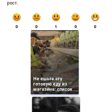
рост.
0
0
1
0
0
Не ешьте эту
готовую еду из
магазина: список