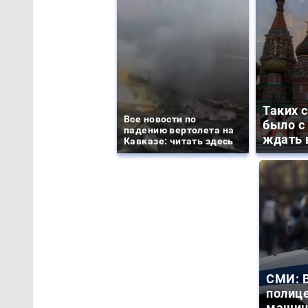
Таких 
Все новости по
было с 
падению вертолета на
ждать 
Кавказе: читать здесь
СМИ: В
полиц
машин