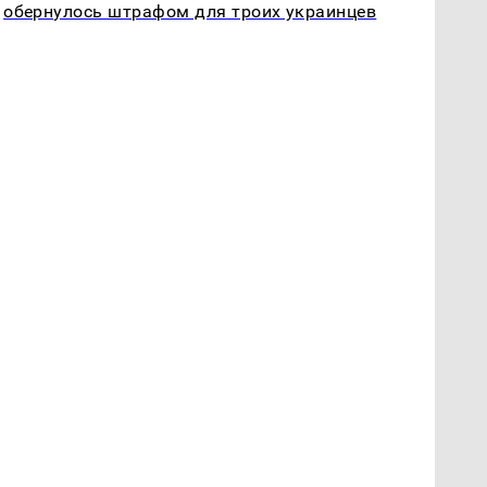
обернулось штрафом для троих украинцев