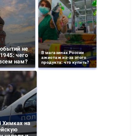
событий не
В магазинах России
1945: чего
ажиотаж из-за этого
всем нам?
продукта: что купить?
 Химках на
ейскую
у напали и