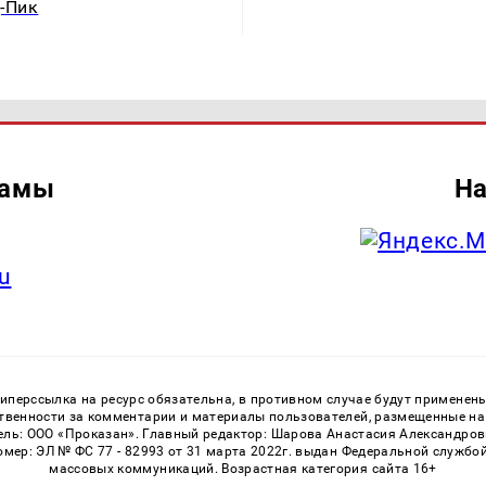
-Пик
ламы
На
u
перссылка на ресурс обязательна, в противном случае будут применен
ственности за комментарии и материалы пользователей, размещенные на с
ь: ООО «Проказан». Главный редактор: Шарова Анастасия Александровна
номер: ЭЛ № ФС 77 - 82993 от 31 марта 2022г. выдан Федеральной службо
массовых коммуникаций. Возрастная категория сайта 16+