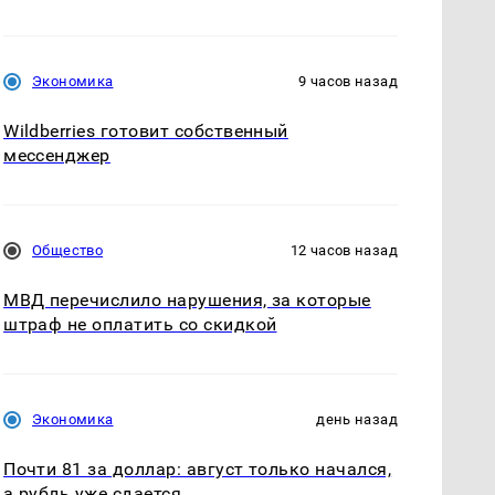
Экономика
9 часов назад
Wildberries готовит собственный
мессенджер
Общество
12 часов назад
МВД перечислило нарушения, за которые
штраф не оплатить со скидкой
Экономика
день назад
Почти 81 за доллар: август только начался,
а рубль уже сдается