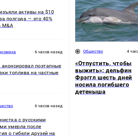
изъяли активы на $10
за полгода — это 40%
а M&A
Общество
4 час
ономика
6 часов назад
«Отпустить, чтобы
 анонсировал поэтапные
выжить»: дельфин
вки топлива на частные
Фрэггл шесть дней
носила погибшего
детеныша
щество
6 часов назад
нистка с русскими
ми умерла после
тия о гибели друзей на