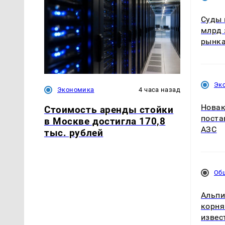
Суды 
млрд 
рынк
Эк
Экономика
4 часа назад
Новак
Стоимость аренды стойки
поста
в Москве достигла 170,8
АЗС
тыс. рублей
Об
Альпи
корня
извес