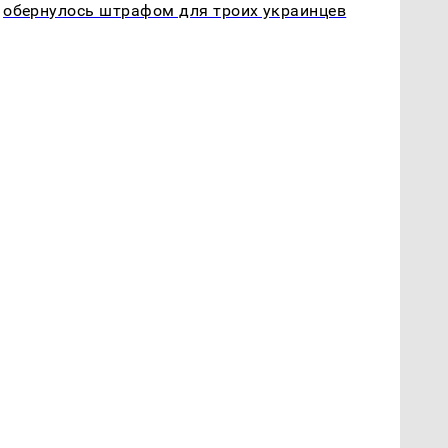
обернулось штрафом для троих украинцев