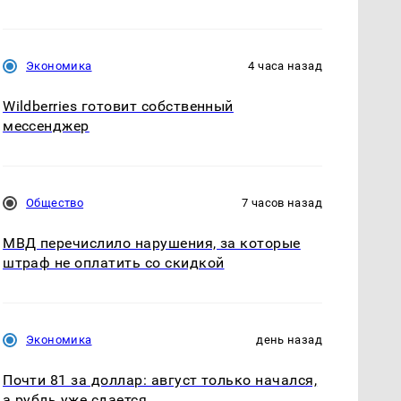
Экономика
4 часа назад
Wildberries готовит собственный
мессенджер
Общество
7 часов назад
МВД перечислило нарушения, за которые
штраф не оплатить со скидкой
Экономика
день назад
Почти 81 за доллар: август только начался,
а рубль уже сдается