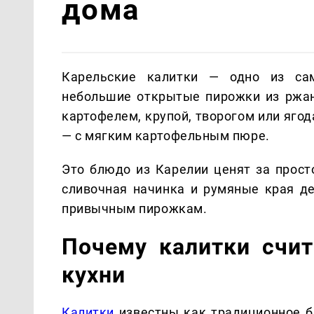
дома
Карельские калитки — одно из са
небольшие открытые пирожки из ржано
картофелем, крупой, творогом или яго
— с мягким картофельным пюре.
Это блюдо из Карелии ценят за прост
сливочная начинка и румяные края д
привычным пирожкам.
Почему калитки счи
кухни
Калитки
известны как традиционное б