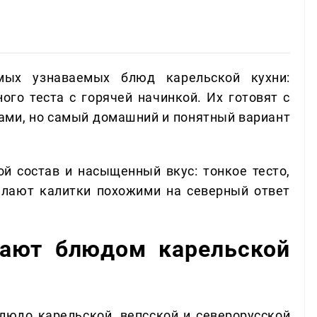
мых узнаваемых блюд карельской кухни:
го теста с горячей начинкой. Их готовят с
дами, но самый домашний и понятный вариант
ой состав и насыщенный вкус: тонкое тесто,
елают калитки похожими на северный ответ
тают блюдом карельской
людо карельской, вепсской и северорусской