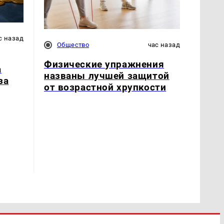
с назад
Общество
час назад
Физические упражнения
а
названы лучшей защитой
за
от возрастной хрупкости