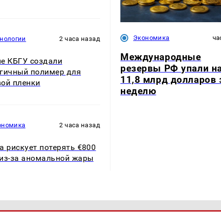
Экономика
ча
хнологии
2 часа назад
Международные
е КБГУ создали
резервы РФ упали н
гичный полимер для
11,8 млрд долларов 
ой пленки
неделю
ономика
2 часа назад
а рискует потерять €800
из-за аномальной жары