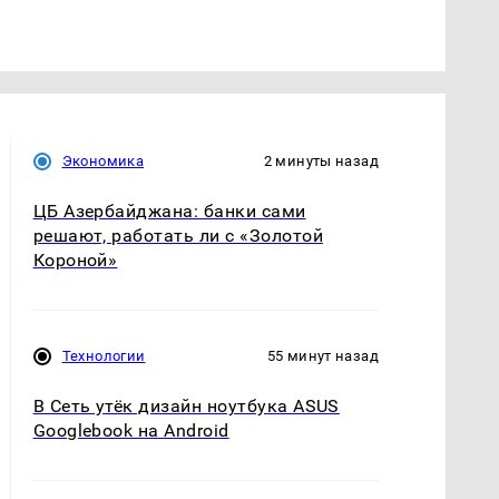
Экономика
2 минуты назад
ЦБ Азербайджана: банки сами
решают, работать ли с «Золотой
Короной»
Технологии
55 минут назад
В Сеть утёк дизайн ноутбука ASUS
Googlebook на Android