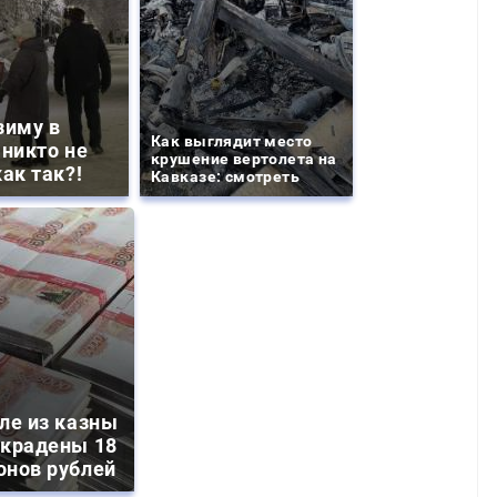
зиму в
Как выглядит место
 никто не
крушение вертолета на
ак так?!
Кавказе: смотреть
ле из казны
украдены 18
онов рублей