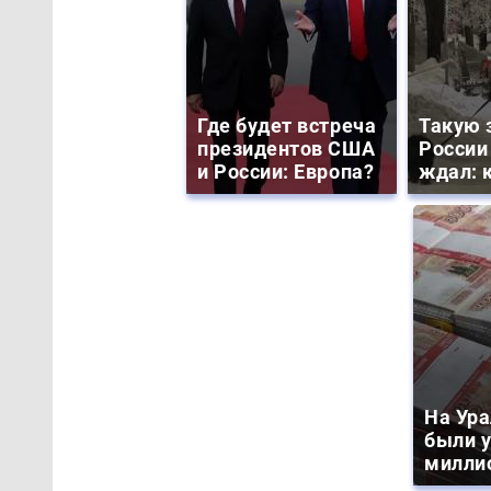
Где будет встреча
Такую 
президентов США
России
и России: Европа?
ждал: к
На Ура
были 
милли