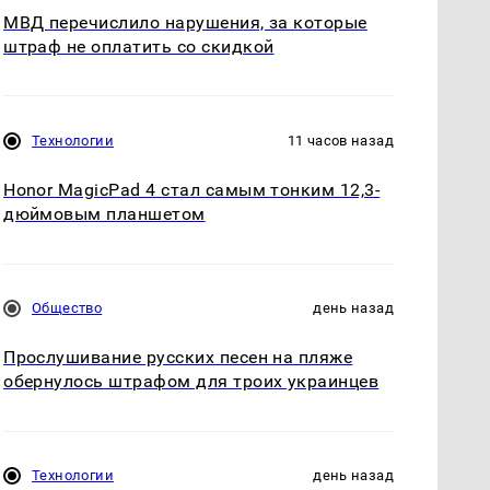
МВД перечислило нарушения, за которые
штраф не оплатить со скидкой
Технологии
11 часов назад
Honor MagicPad 4 стал самым тонким 12,3-
дюймовым планшетом
Общество
день назад
Прослушивание русских песен на пляже
обернулось штрафом для троих украинцев
Технологии
день назад