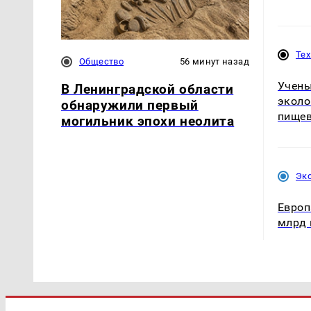
Те
Общество
56 минут назад
Учены
В Ленинградской области
эколо
обнаружили первый
пищев
могильник эпохи неолита
Эк
Европ
млрд 