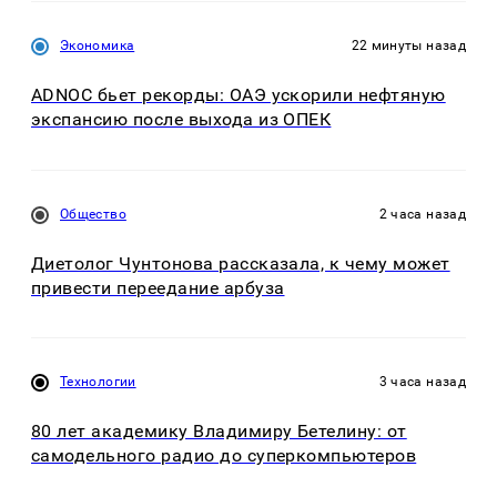
Экономика
22 минуты назад
ADNOC бьет рекорды: ОАЭ ускорили нефтяную
экспансию после выхода из ОПЕК
Общество
2 часа назад
Диетолог Чунтонова рассказала, к чему может
привести переедание арбуза
Технологии
3 часа назад
80 лет академику Владимиру Бетелину: от
самодельного радио до суперкомпьютеров