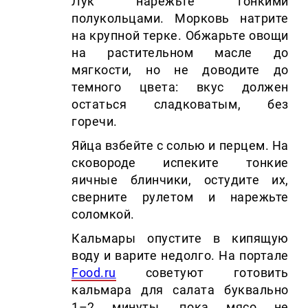
Лук нарежьте тонкими
полукольцами. Морковь натрите
на крупной терке. Обжарьте овощи
на растительном масле до
мягкости, но не доводите до
темного цвета: вкус должен
остаться сладковатым, без
горечи.
Яйца взбейте с солью и перцем. На
сковороде испеките тонкие
яичные блинчики, остудите их,
сверните рулетом и нарежьте
соломкой.
Кальмары опустите в кипящую
воду и варите недолго. На портале
Food.ru
советуют готовить
кальмара для салата буквально
1–2 минуты, пока мясо не