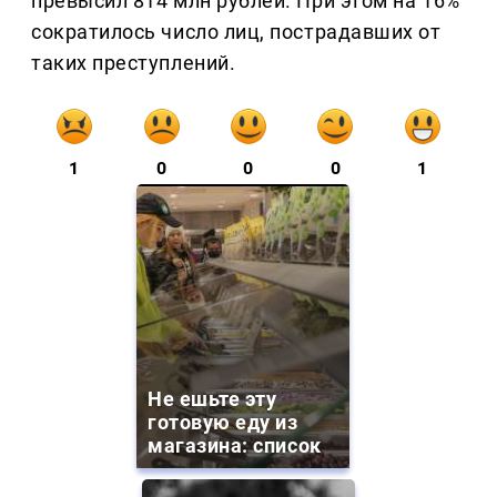
превысил 814 млн рублей. При этом на 16%
сократилось число лиц, пострадавших от
таких преступлений.
1
0
0
0
1
Не ешьте эту
готовую еду из
магазина: список