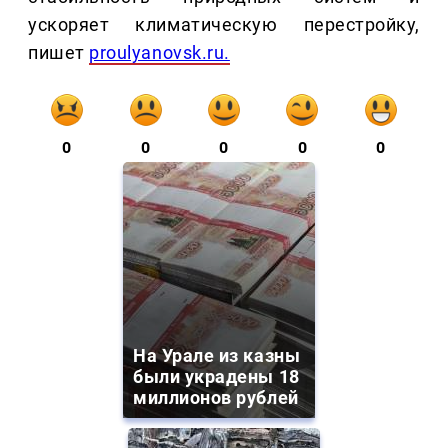
ускоряет климатическую перестройку,
пишет
proulyanovsk.ru.
0
0
0
0
0
На Урале из казны
были украдены 18
миллионов рублей