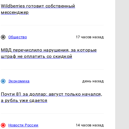
Wildberries готовит собственный
мессенджер
Общество
17 часов назад
МВД перечислило нарушения, за которые
штраф не оплатить со скидкой
Экономика
день назад
Почти 81 за доллар: август только начался,
а рубль уже сдается
Новости России
14 часов назад