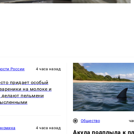
вости России
4 часа назад
есто придает особый
 вареники на молоке и
 делают пельмени
мысленными
Общество
ча
ономика
4 часа назад
Акула подплыла к п