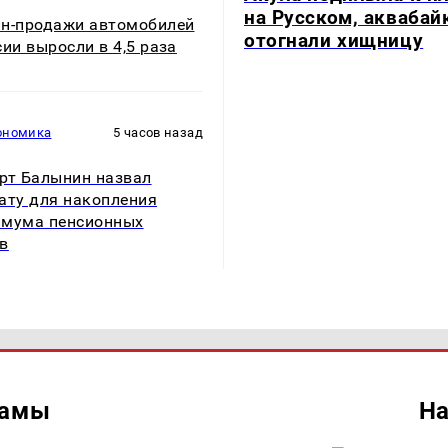
на Русском, акваба
н-продажи автомобилей
отогнали хищницу
сии выросли в 4,5 раза
ономика
5 часов назад
рт Балынин назвал
ату для накопления
мума пенсионных
в
ламы
На