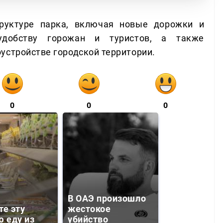
руктуре парка, включая новые дорожки и
 удобству горожан и туристов, а также
устройстве городской территории.
0
0
0
В ОАЭ произошло
те эту
жестокое
ю еду из
убийство