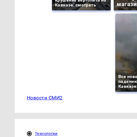
магази
Кавказе: смотреть
Все ново
падению
Кавказе:
Новости СМИ2
Технологии