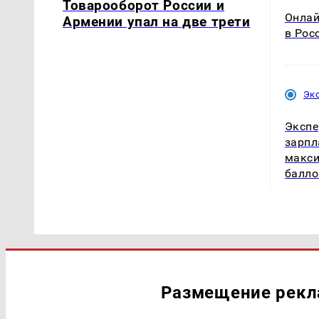
Товарооборот России и
Онлай
Армении упал на две трети
в Рос
Эк
Экспе
зарпл
макси
балло
Размещение рек