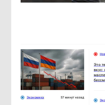
Но
Это т
вкус:
масле
бесс
Экономика
57 минут назад
Эк