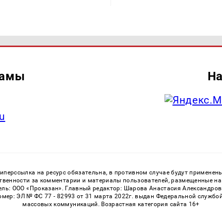
ламы
На
u
перссылка на ресурс обязательна, в противном случае будут применен
ственности за комментарии и материалы пользователей, размещенные на с
ь: ООО «Проказан». Главный редактор: Шарова Анастасия Александровна
номер: ЭЛ № ФС 77 - 82993 от 31 марта 2022г. выдан Федеральной службо
массовых коммуникаций. Возрастная категория сайта 16+