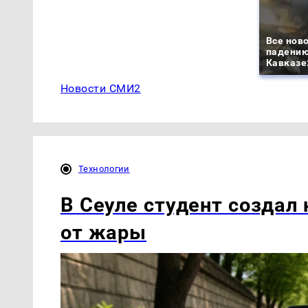
Все ново
падению
Кавказе:
Новости СМИ2
Технологии
В Сеуле студент создал 
от жары