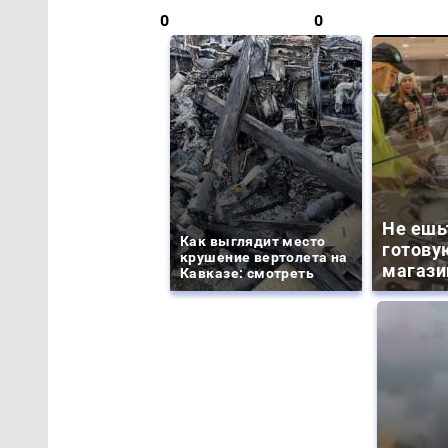
0
0
Не ешь
Как выглядит место
готову
крушение вертолета на
магази
Кавказе: смотреть