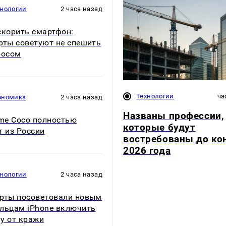
хнологии
2 часа назад
скорить смартфон:
рты советуют не спешить
росом
Технологии
ча
ономика
2 часа назад
Названы профессии,
e Coco полностью
которые будут
т из России
востребованы до ко
2026 года
хнологии
2 часа назад
рты посоветовали новым
льцам iPhone включить
у от кражи