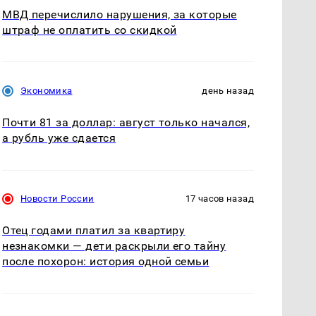
МВД перечислило нарушения, за которые
штраф не оплатить со скидкой
Экономика
день назад
Почти 81 за доллар: август только начался,
а рубль уже сдается
Новости России
17 часов назад
Отец годами платил за квартиру
незнакомки — дети раскрыли его тайну
после похорон: история одной семьи