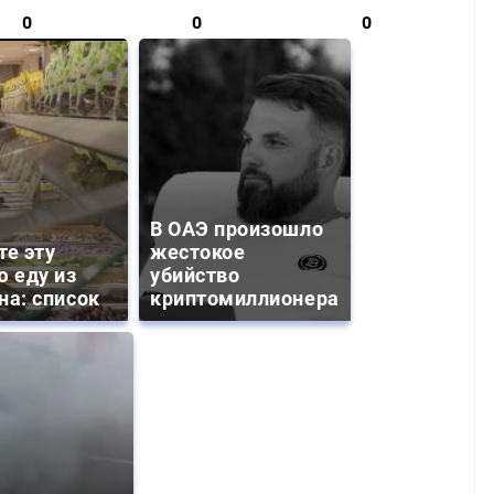
0
0
0
В ОАЭ произошло
те эту
жестокое
ю еду из
убийство
на: список
криптомиллионера