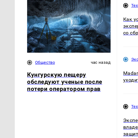
Те
Как у
экспе
со сб
Эк
Общество
час назад
Madam
Кунгурскую пещеру
уходи
обследуют ученые после
потери оператором прав
Те
Экспе
владе
защит