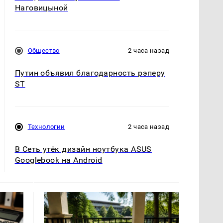
Наговицыной
Общество
2 часа назад
Путин объявил благодарность рэперу
ST
Технологии
2 часа назад
В Сеть утёк дизайн ноутбука ASUS
Googlebook на Android