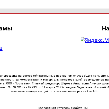
ламы
На
u
перссылка на ресурс обязательна, в противном случае будут применен
ственности за комментарии и материалы пользователей, размещенные на с
ь: ООО «Проказан». Главный редактор: Шарова Анастасия Александровна
номер: ЭЛ № ФС 77 - 82993 от 31 марта 2022г. выдан Федеральной службо
массовых коммуникаций. Возрастная категория сайта 16+
Возрастная категория сайта 16+