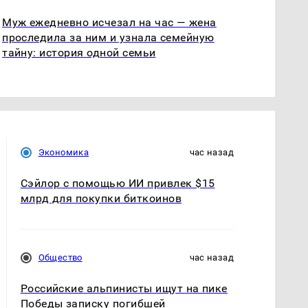
Муж ежедневно исчезал на час — жена
проследила за ним и узнала семейную
тайну: история одной семьи
Экономика
час назад
Сэйлор с помощью ИИ привлек $15
млрд для покупки биткоинов
Общество
час назад
Российские альпинисты ищут на пике
Победы записку погибшей