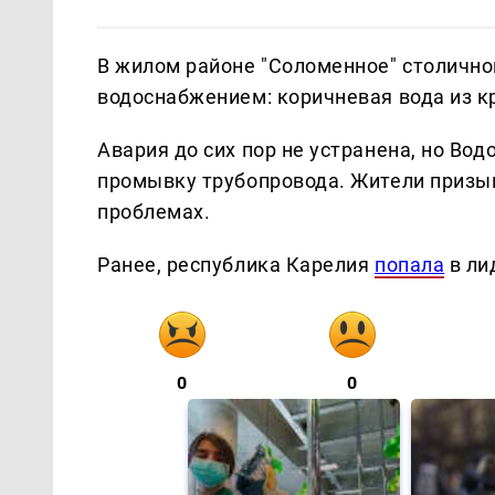
В жилом районе "Соломенное" столично
водоснабжением: коричневая вода из к
Авария до сих пор не устранена, но Во
промывку трубопровода. Жители призы
проблемах.
Ранее, республика Карелия
попала
в ли
0
0