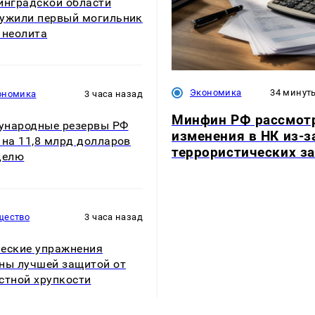
инградской области
ужили первый могильник
 неолита
Экономика
34 минут
ономика
3 часа назад
Минфин РФ рассмот
ународные резервы РФ
изменения в НК из-з
 на 11,8 млрд долларов
террористических з
делю
щество
3 часа назад
еские упражнения
ны лучшей защитой от
стной хрупкости