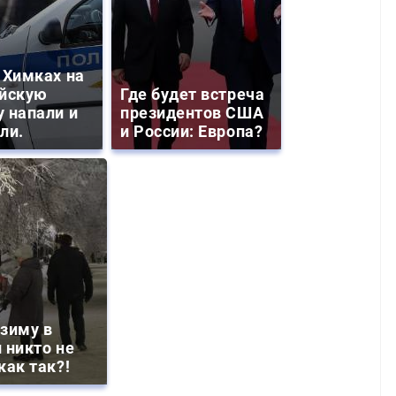
 Химках на
йскую
Где будет встреча
 напали и
президентов США
ли.
и России: Европа?
зиму в
 никто не
как так?!