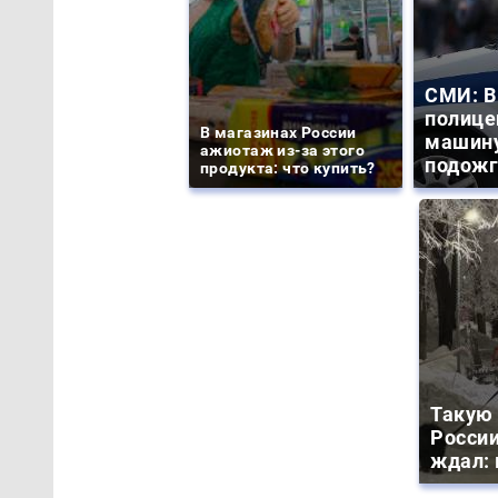
СМИ: В
полице
В магазинах России
машину
ажиотаж из-за этого
подожг
продукта: что купить?
Такую 
России
ждал: 