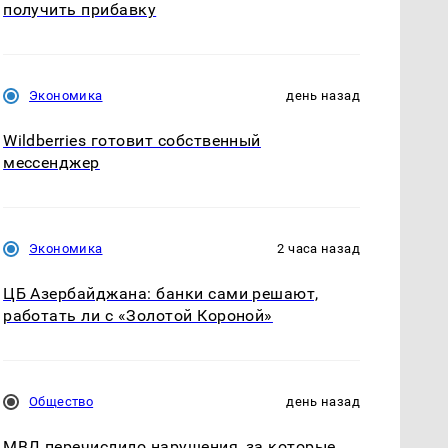
получить прибавку
Экономика
день назад
Wildberries готовит собственный
мессенджер
Экономика
2 часа назад
ЦБ Азербайджана: банки сами решают,
работать ли с «Золотой Короной»
Общество
день назад
МВД перечислило нарушения, за которые