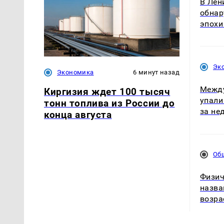
В Лен
обнар
эпохи
Эк
Экономика
6 минут назад
Межд
Киргизия ждет 100 тысяч
упали
тонн топлива из России до
за не
конца августа
Об
Физич
назва
возра