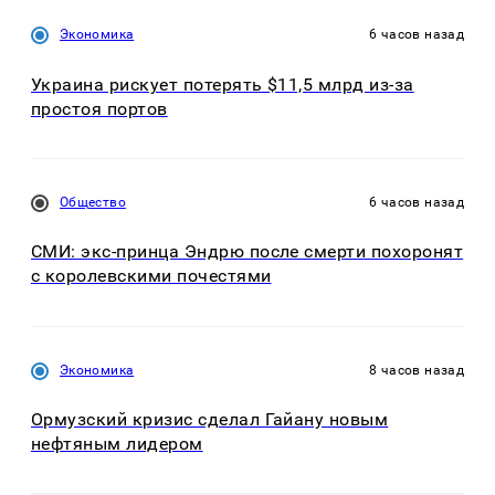
Экономика
6 часов назад
Украина рискует потерять $11,5 млрд из-за
простоя портов
Общество
6 часов назад
СМИ: экс-принца Эндрю после смерти похоронят
с королевскими почестями
Экономика
8 часов назад
Ормузский кризис сделал Гайану новым
нефтяным лидером