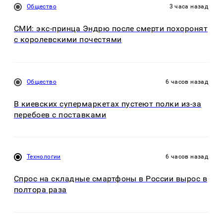
Общество
3 часа назад
СМИ: экс-принца Эндрю после смерти похоронят
с королевскими почестями
Общество
6 часов назад
В киевских супермаркетах пустеют полки из-за
перебоев с поставками
Технологии
6 часов назад
Спрос на складные смартфоны в России вырос в
полтора раза