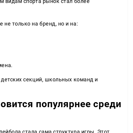
ым видам спорта рынок стал более
не только на бренд, но и на:
мена.
я детских секций, школьных команд и
овится популярнее среди
лейбола стала сама структура игры. Этот