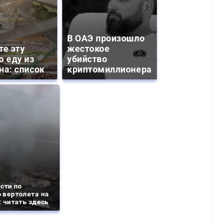
В ОАЭ произошло
те эту
жестокое
ю еду из
убийство
на: список
криптомиллионера
сти по
 вертолета на
 читать здесь