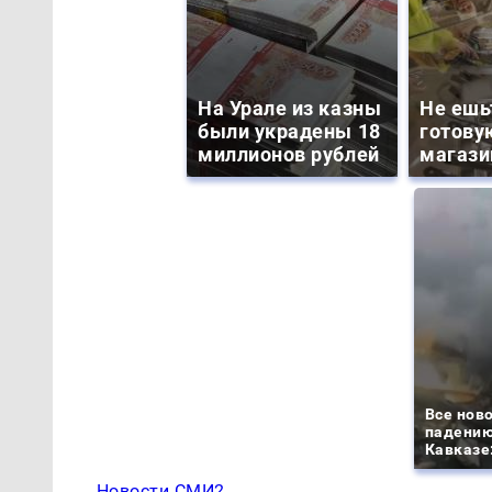
На Урале из казны
Не ешь
были украдены 18
готову
миллионов рублей
магази
Все ново
падению
Кавказе:
Новости СМИ2