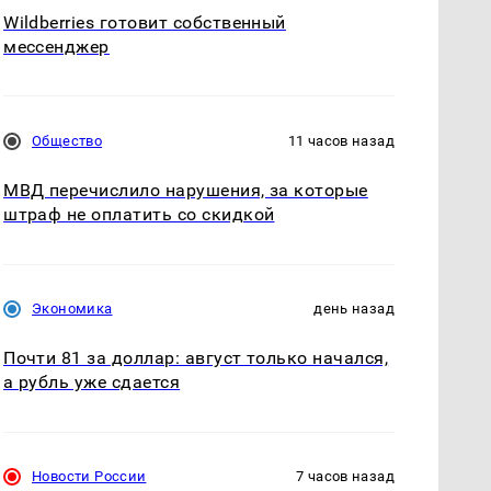
Wildberries готовит собственный
мессенджер
Общество
11 часов назад
МВД перечислило нарушения, за которые
штраф не оплатить со скидкой
Экономика
день назад
Почти 81 за доллар: август только начался,
а рубль уже сдается
Новости России
7 часов назад