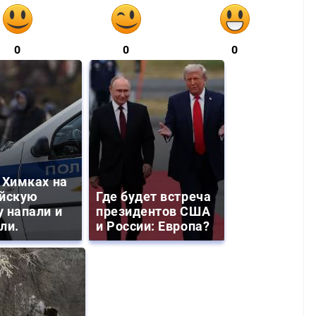
0
0
0
 Химках на
йскую
Где будет встреча
 напали и
президентов США
ли.
и России: Европа?