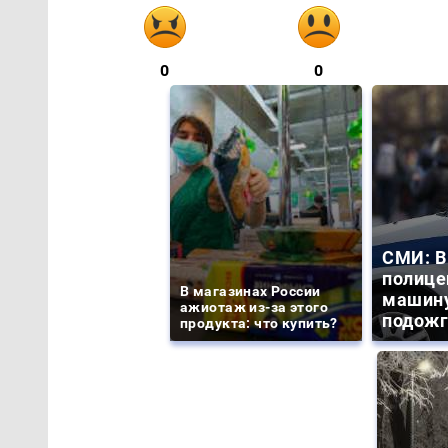
0
0
СМИ: В
полице
В магазинах России
машину
ажиотаж из-за этого
подожг
продукта: что купить?