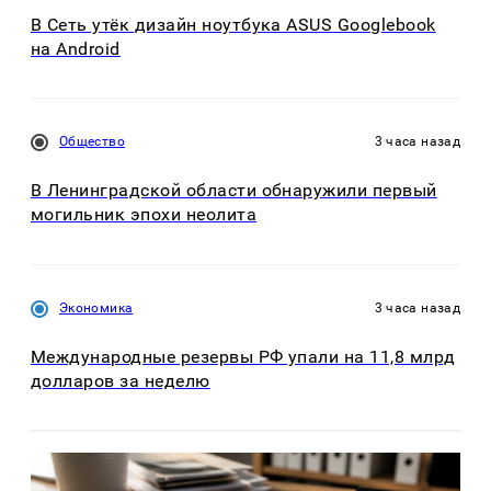
В Сеть утёк дизайн ноутбука ASUS Googlebook
на Android
Общество
3 часа назад
В Ленинградской области обнаружили первый
могильник эпохи неолита
Экономика
3 часа назад
Международные резервы РФ упали на 11,8 млрд
долларов за неделю