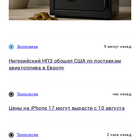
Экономика
9 минут назад
Нигерийский НПЗ обошел США по поставкам
авиатоплива в Европу
Технологии
час назад
Цены на iPhone 17 могут вырасти с 10 августа
Технологии
2 часа назад