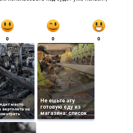
0
0
0
Не ешьте эту
ядит место
готовую еду из
 вертолета на
магазина: список
 смотреть