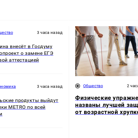
щество
3 часа назад
ина внесёт в Госдуму
опроект о замене ЕГЭ
вой аттестацией
Общество
2 час
ономика
3 часа назад
Физические упражн
ьские продукты выйдут
названы лучшей за
лки METRO по всей
от возрастной хрупк
и