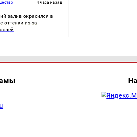
щество
4 часа назад
ий залив окрасился в
е оттенки из-за
ослей
ламы
На
u