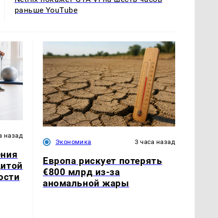
раньше YouTube
а назад
Экономика
3 часа назад
ения
Европа рискует потерять
щитой
€800 млрд из-за
ости
аномальной жары