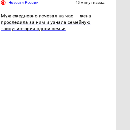
Новости России
45 минут назад
Муж ежедневно исчезал на час — жена
проследила за ним и узнала семейную
тайну: история одной семьи