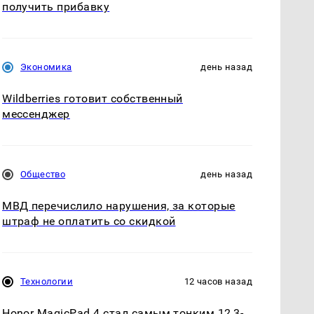
получить прибавку
Экономика
день назад
Wildberries готовит собственный
мессенджер
Общество
день назад
МВД перечислило нарушения, за которые
штраф не оплатить со скидкой
Технологии
12 часов назад
Honor MagicPad 4 стал самым тонким 12,3-