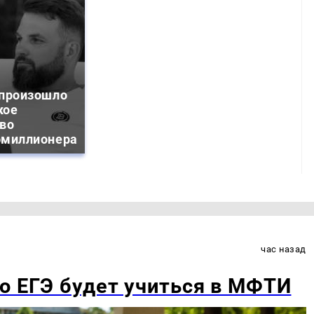
 произошло
кое
тво
омиллионера
час назад
о ЕГЭ будет учиться в МФТИ