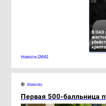
В ОАЭ
жесто
убийс
крипт
Новости СМИ2
Общество
Первая 500-балльница п