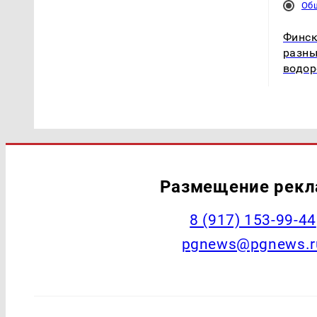
Об
Финск
разны
водор
Размещение рек
‭8 (917) 153-99-44
pgnews@pgnews.r