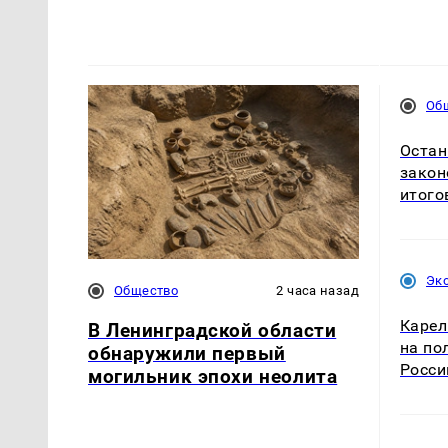
Об
Остан
закон
итого
Эк
Общество
2 часа назад
Карел
В Ленинградской области
на по
обнаружили первый
Росси
могильник эпохи неолита