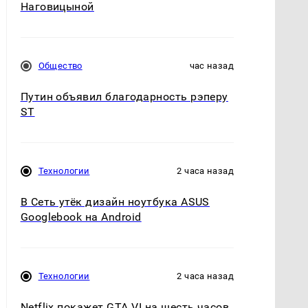
Наговицыной
Общество
час назад
Путин объявил благодарность рэперу
ST
Технологии
2 часа назад
В Сеть утёк дизайн ноутбука ASUS
Googlebook на Android
Технологии
2 часа назад
Netflix покажет GTA VI на шесть часов